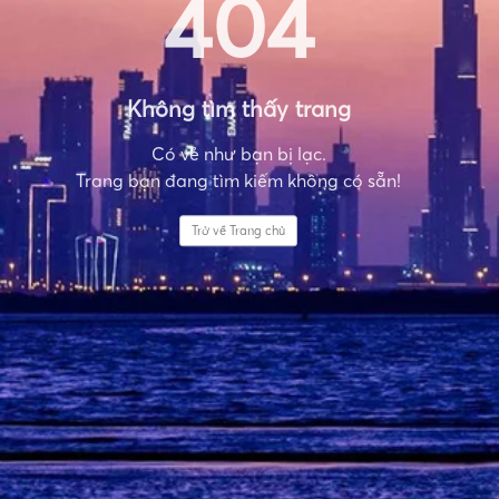
404
Không tìm thấy trang
Có vẻ như bạn bị lạc.
Trang bạn đang tìm kiếm không có sẵn!
Trở về Trang chủ