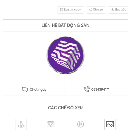
Lưu tin ngay
Chia sẻ
Báo xấu
LIÊN HỆ BẤT ĐỘNG SẢN
Chat ngay
0334394***
CÁC CHẾ ĐỘ XEM