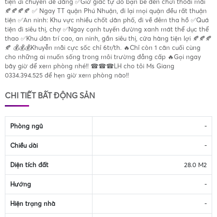
tiện di chuyển dễ dàng ✅Giờ giấc tự do bạn bè đến chơi thoải mái
🍂🍂🍂🍂 ✅ Ngay TT quận Phú Nhuận, đi lại mọi quận đều rất thuận
tiện ✅An ninh: Khu vực nhiều chốt dân phố, đi về đêm tha hồ ✅Quá
tiện đi siêu thị, chợ ✅Ngay cạnh tuyến đường xanh mát thể dục thể
thao ✅Khu dân trí cao, an ninh, gần siêu thị, cửa hàng tiện lợi 🍂🍂🍂
🍂 💰💰💰Khuyễn mãi cực sốc chỉ 6tr/th. 🔥Chỉ còn 1 căn cuối cùng
cho những ai muốn sống trong môi trường đẳng cấp 🔥Gọi ngay
bây giờ để xem phòng nhé!! ☎☎☎LH cho tôi Ms Giang
0334.394.525 để hẹn giờ xem phòng nào!!
CHI TIẾT BẤT ĐỘNG SẢN
Phòng ngủ
-
Chiều dài
-
Diện tích đất
28.0 M2
Hướng
-
Hiện trạng nhà
-