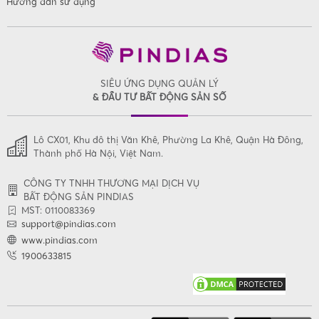
Hướng dẫn sử dụng
SIÊU ỨNG DỤNG QUẢN LÝ
& ĐẦU TƯ BẤT ĐỘNG SẢN SỐ
Lô CX01, Khu đô thị Văn Khê, Phường La Khê, Quận Hà Đông,
Thành phố Hà Nội, Việt Nam.
CÔNG TY TNHH THƯƠNG MẠI DỊCH VỤ
BẤT ĐỘNG SẢN PINDIAS
MST: 0110083369
support@pindias.com
www.pindias.com
1900633815