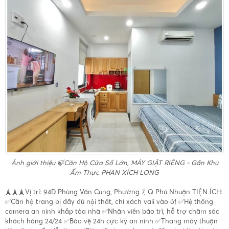
Ảnh giới thiệu
🍃Căn Hộ Cửa Sổ Lớn, MÁY GIẶT RIÊNG - Gần Khu
Ẩm Thực PHAN XÍCH LONG
🗼🗼🗼Vị trí: 94D Phùng Văn Cung, Phường 7, Q Phú Nhuận TIỆN ÍCH:
✅Căn hộ trang bị đầy đủ nội thất, chỉ xách vali vào ở! ✅Hệ thống
camera an ninh khắp tòa nhà ✅Nhân viên bảo trì, hỗ trợ chăm sóc
khách hàng 24/24 ✅Bảo vệ 24h cực kỳ an ninh ✅Thang máy thuận