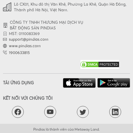
Lô CX01, Khu đô thị Văn Khê, Phường La Khê, Quận Hà Đông,
Thành phố Hà Nội, Việt Nam.
CÔNG TY TNHH THƯƠNG MẠI DỊCH VỤ
BẤT ĐỘNG SẢN PINDIAS
MST: 0110083369
support@pindias.com
www.pindias.com
1900633815
TẢI ỨNG DỤNG
KẾT NỐI VỚI CHÚNG TÔI
Pindias là thành viên của Metaway Land.