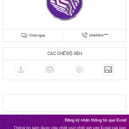
Chat ngay
0949300***
CÁC CHẾ ĐỘ XEM
Đăng ký nhận thông tin qua Email
Thông tin luôn được cập nhật mới nhất gửi vào Email của bạn