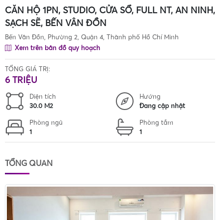
CĂN HỘ 1PN, STUDIO, CỬA SỔ, FULL NT, AN NINH,
SẠCH SẼ, BẾN VÂN ĐỒN
Bến Vân Đồn, Phường 2, Quận 4, Thành phố Hồ Chí Minh
Xem trên bản đồ quy hoạch
TỔNG GIÁ TRỊ:
6 TRIỆU
Diện tích
Hướng
30.0 M2
Đang cập nhật
Phòng ngủ
Phòng tắm
1
1
TỔNG QUAN