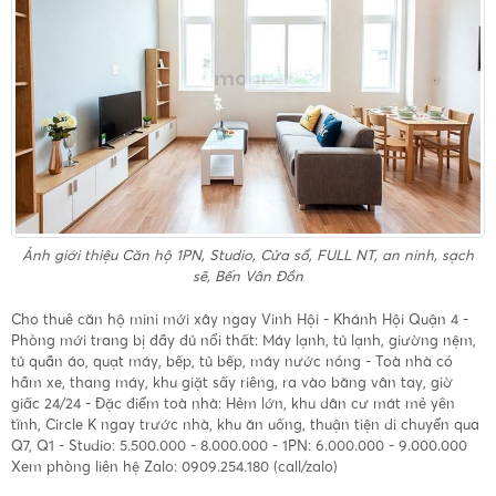
Ảnh giới thiệu
Căn hộ 1PN, Studio, Cửa sổ, FULL NT, an ninh, sạch
sẽ, Bến Vân Đồn
Cho thuê căn hộ mini mới xây ngay Vinh Hội - Khánh Hội Quận 4 -
Phòng mới trang bị đầy đủ nổi thất: Máy lạnh, tủ lạnh, giường nệm,
tủ quần áo, quạt máy, bếp, tủ bếp, máy nước nóng - Toà nhà có
hầm xe, thang máy, khu giặt sấy riêng, ra vào băng vân tay, giờ
giấc 24/24 - Đặc điểm toà nhà: Hẻm lớn, khu dân cư mát mẻ yên
tĩnh, Circle K ngay trước nhà, khu ăn uống, thuận tiện di chuyển qua
Q7, Q1 - Studio: 5.500.000 - 8.000.000 - 1PN: 6.000.000 - 9.000.000
Xem phòng liên hệ Zalo: 0909.254.180 (call/zalo)