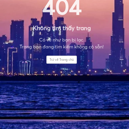
404
Không tìm thấy trang
Có vẻ như bạn bị lạc.
Trang bạn đang tìm kiếm không có sẵn!
Trở về Trang chủ