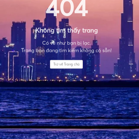
404
Không tìm thấy trang
Có vẻ như bạn bị lạc.
Trang bạn đang tìm kiếm không có sẵn!
Trở về Trang chủ