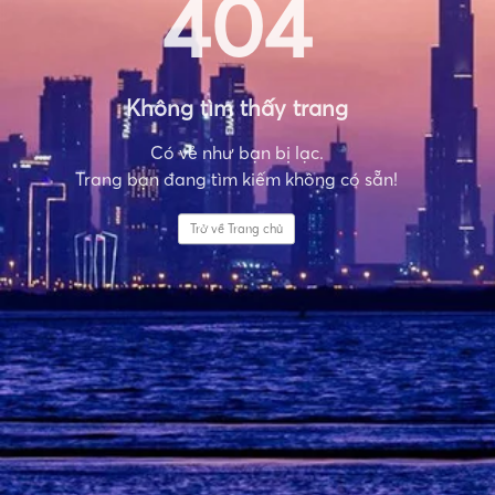
404
Không tìm thấy trang
Có vẻ như bạn bị lạc.
Trang bạn đang tìm kiếm không có sẵn!
Trở về Trang chủ