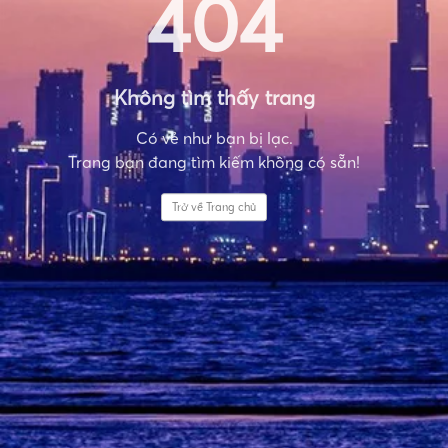
404
Không tìm thấy trang
Có vẻ như bạn bị lạc.
Trang bạn đang tìm kiếm không có sẵn!
Trở về Trang chủ