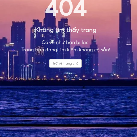
404
Không tìm thấy trang
Có vẻ như bạn bị lạc.
Trang bạn đang tìm kiếm không có sẵn!
Trở về Trang chủ