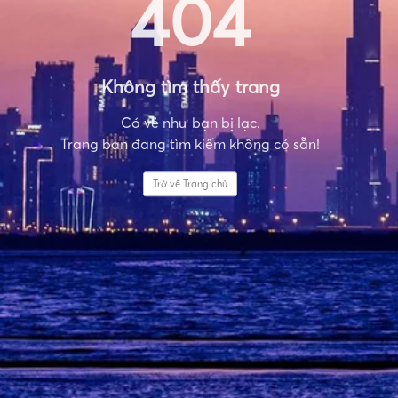
404
Không tìm thấy trang
Có vẻ như bạn bị lạc.
Trang bạn đang tìm kiếm không có sẵn!
Trở về Trang chủ