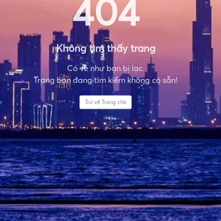
404
Không tìm thấy trang
Có vẻ như bạn bị lạc.
Trang bạn đang tìm kiếm không có sẵn!
Trở về Trang chủ