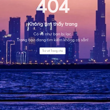
404
Không tìm thấy trang
Có vẻ như bạn bị lạc.
Trang bạn đang tìm kiếm không có sẵn!
Trở về Trang chủ