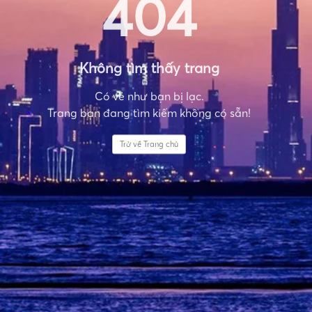
404
Không tìm thấy trang
Có vẻ như bạn bị lạc.
Trang bạn đang tìm kiếm không có sẵn!
Trở về Trang chủ