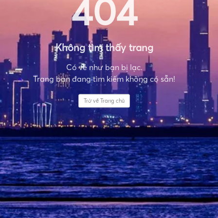
404
Không tìm thấy trang
Có vẻ như bạn bị lạc.
Trang bạn đang tìm kiếm không có sẵn!
Trở về Trang chủ