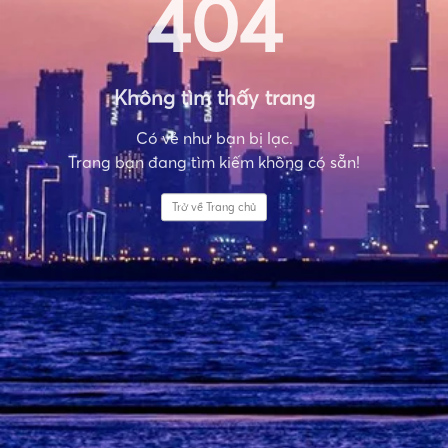
404
Không tìm thấy trang
Có vẻ như bạn bị lạc.
Trang bạn đang tìm kiếm không có sẵn!
Trở về Trang chủ