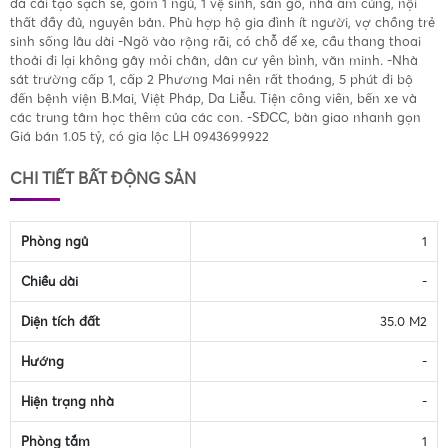
đã cải tạo sạch sẽ, gồm 1 ngủ, 1 vệ sinh, sàn gỗ, nhà ấm cúng, nội
thất đầy đủ, nguyên bản. Phù hợp hộ gia đình ít người, vợ chồng trẻ
sinh sống lâu dài -Ngõ vào rộng rãi, có chỗ để xe, cầu thang thoai
thoải đi lại không gây mỏi chân, dân cư yên bình, văn minh. -Nhà
sát trường cấp 1, cấp 2 Phương Mai nên rất thoáng, 5 phút đi bộ
đến bệnh viện B.Mai, Việt Pháp, Da Liễu. Tiện công viên, bến xe và
các trung tâm học thêm của các con. -SĐCC, bàn giao nhanh gọn
Giá bán 1.05 tỷ, có gia lộc LH 0943699922
CHI TIẾT BẤT ĐỘNG SẢN
Phòng ngủ
1
Chiều dài
-
Diện tích đất
35.0 M2
Hướng
-
Hiện trạng nhà
-
Phòng tắm
1