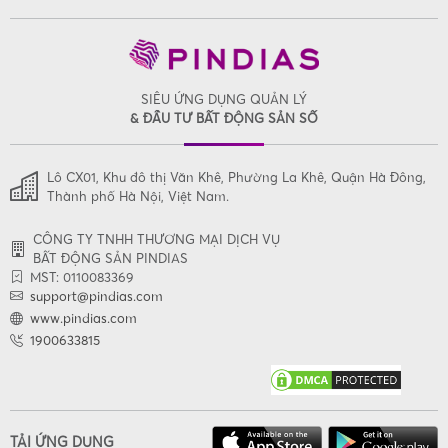
SIÊU ỨNG DỤNG QUẢN LÝ
& ĐẦU TƯ BẤT ĐỘNG SẢN SỐ
Lô CX01, Khu đô thị Văn Khê, Phường La Khê, Quận Hà Đông,
Thành phố Hà Nội, Việt Nam.
CÔNG TY TNHH THƯƠNG MẠI DỊCH VỤ
BẤT ĐỘNG SẢN PINDIAS
MST: 0110083369
support@pindias.com
www.pindias.com
1900633815
TẢI ỨNG DỤNG