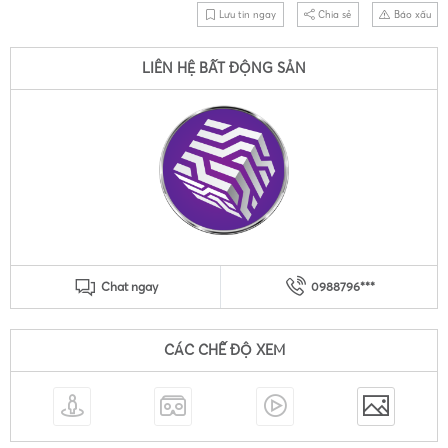
Lưu tin ngay
Chia sẻ
Báo xấu
LIÊN HỆ BẤT ĐỘNG SẢN
Chat ngay
0988796***
CÁC CHẾ ĐỘ XEM