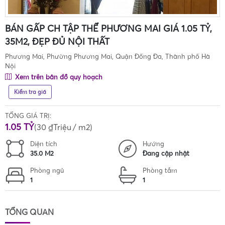
BÁN GẤP CH TẬP THỂ PHƯƠNG MAI GIÁ 1.05 TỶ,
35M2, ĐẸP ĐỦ NỘI THẤT
Phương Mai, Phường Phương Mai, Quận Đống Đa, Thành phố Hà
Nội
Xem trên bản đồ quy hoạch
Kiểm tra giá
TỔNG GIÁ TRỊ:
1.05 TỶ
(
30 ₫Triệu
/ m2)
Diện tích
Hướng
35.0 M2
Đang cập nhật
Phòng ngủ
Phòng tắm
1
1
TỔNG QUAN