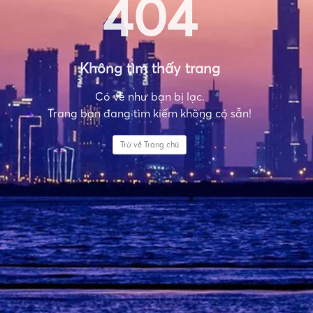
404
Không tìm thấy trang
Có vẻ như bạn bị lạc.
Trang bạn đang tìm kiếm không có sẵn!
Trở về Trang chủ