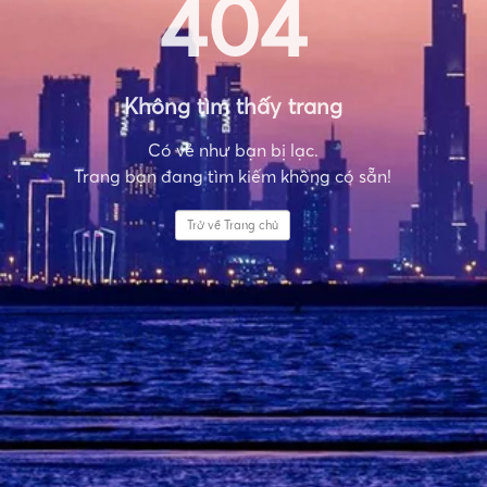
404
Không tìm thấy trang
Có vẻ như bạn bị lạc.
Trang bạn đang tìm kiếm không có sẵn!
Trở về Trang chủ