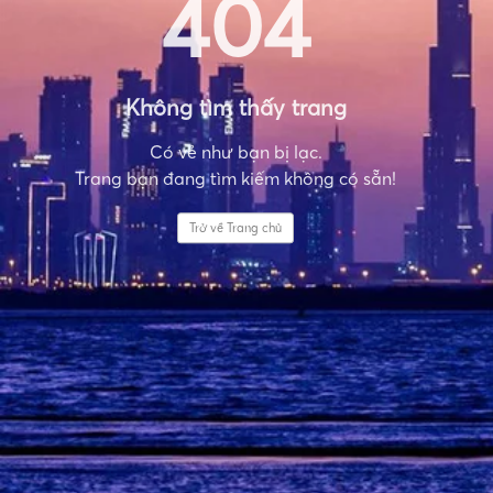
404
Không tìm thấy trang
Có vẻ như bạn bị lạc.
Trang bạn đang tìm kiếm không có sẵn!
Trở về Trang chủ