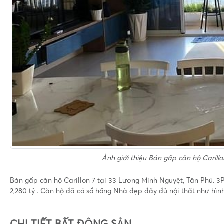
Ảnh giới thiệu
Bán gấp căn hộ Carill
Bán gấp căn hộ Carillon 7 tại 33 Lương Minh Nguyệt, Tân Phú.
2,280 tỷ . Căn hộ đã có sổ hồng Nhà đẹp đầy đủ nội thất như hìn
CHI TIẾT BẤT ĐỘNG SẢN