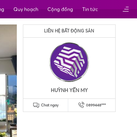
ng
Quy hoạch
Cộng đồng
Tin tức
LIÊN HỆ BẤT ĐỘNG SẢN
HUỲNH YẾN MY
Chat ngay
0899448***