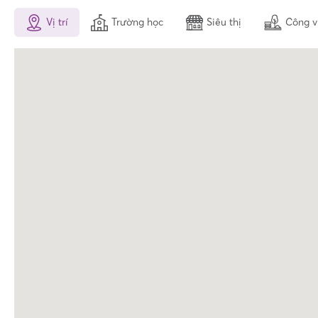
Vị trí
Trường học
Siêu thị
Công v