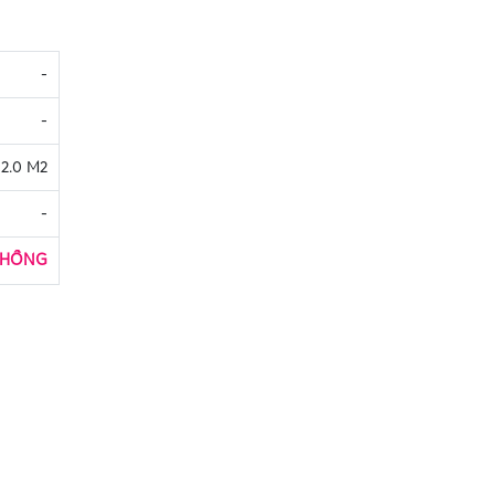
-
-
12.0 M2
-
 HỒNG