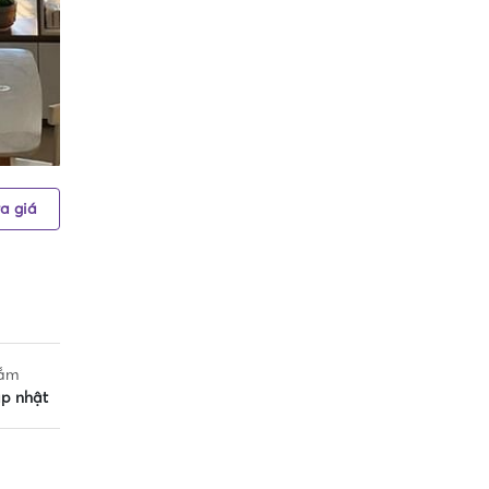
a giá
tắm
p nhật