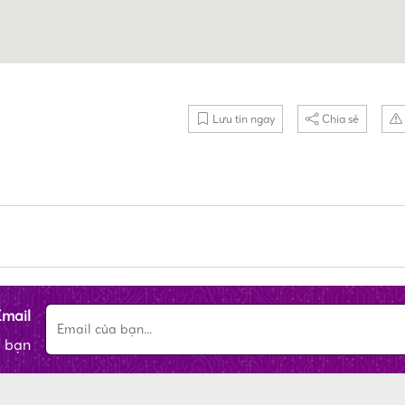
Lưu tin ngay
Chia sẻ
Email
a bạn