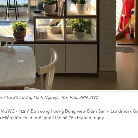
on 7 tại 33 Lương Minh Nguyệt, Tân Phú. 3PN 2WC
 3PN 2WC - 112m² Ban công hướng Đông view Đầm Sen + Landmark G
h Miễn tiếp cò lái môi giới Liên hệ Yến My xem ngay