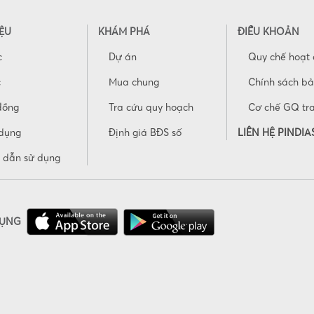
IỆU
KHÁM PHÁ
ĐIỀU KHOẢN
c
Dự án
Quy chế hoạt
c
Mua chung
Chính sách b
đồng
Tra cứu quy hoạch
Cơ chế GQ tr
dụng
Định giá BĐS số
LIÊN HỆ PINDIA
 dẫn sử dụng
DỤNG