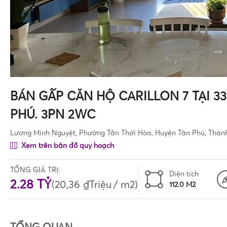
BÁN GẤP CĂN HỘ CARILLON 7 TẠI 3
PHÚ. 3PN 2WC
Lương Minh Nguyệt, Phường Tân Thới Hòa, Huyện Tân Phú, Thàn
Xem trên bản đồ quy hoạch
TỔNG GIÁ TRỊ:
Diện tích
2.28 TỶ
(
20,36 ₫Triệu
/ m2)
112.0 M2
TỔNG QUAN