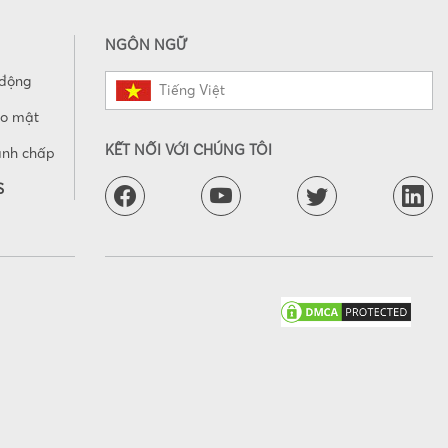
NGÔN NGỮ
 động
Tiếng Việt
ảo mật
KẾT NỐI VỚI CHÚNG TÔI
anh chấp
S