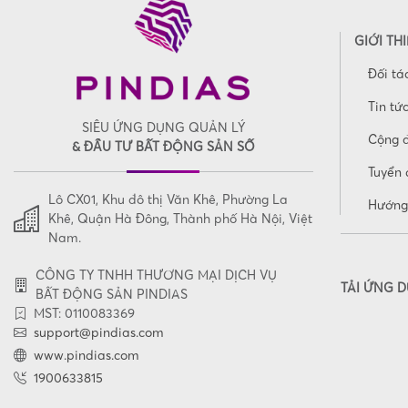
GIỚI TH
Đối tá
Tin tứ
SIÊU ỨNG DỤNG QUẢN LÝ
Cộng 
& ĐẦU TƯ BẤT ĐỘNG SẢN SỐ
Tuyển 
Lô CX01, Khu đô thị Văn Khê, Phường La
Hướng
Khê, Quận Hà Đông, Thành phố Hà Nội, Việt
Nam.
CÔNG TY TNHH THƯƠNG MẠI DỊCH VỤ
TẢI ỨNG 
BẤT ĐỘNG SẢN PINDIAS
MST: 0110083369
support@pindias.com
www.pindias.com
1900633815