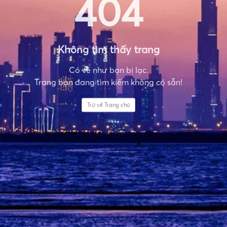
404
Không tìm thấy trang
Có vẻ như bạn bị lạc.
Trang bạn đang tìm kiếm không có sẵn!
Trở về Trang chủ