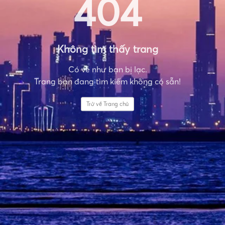
404
Không tìm thấy trang
Có vẻ như bạn bị lạc.
Trang bạn đang tìm kiếm không có sẵn!
Trở về Trang chủ