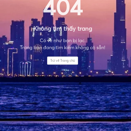
404
Không tìm thấy trang
Có vẻ như bạn bị lạc.
Trang bạn đang tìm kiếm không có sẵn!
Trở về Trang chủ