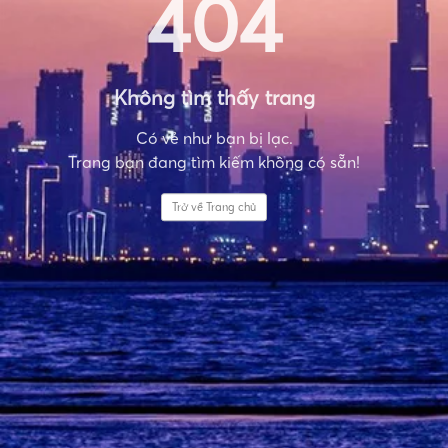
404
Không tìm thấy trang
Có vẻ như bạn bị lạc.
Trang bạn đang tìm kiếm không có sẵn!
Trở về Trang chủ