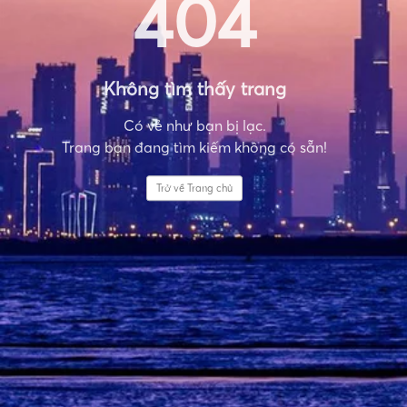
404
Không tìm thấy trang
Có vẻ như bạn bị lạc.
Trang bạn đang tìm kiếm không có sẵn!
Trở về Trang chủ