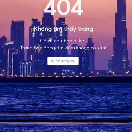
404
Không tìm thấy trang
Có vẻ như bạn bị lạc.
Trang bạn đang tìm kiếm không có sẵn!
Trở về Trang chủ