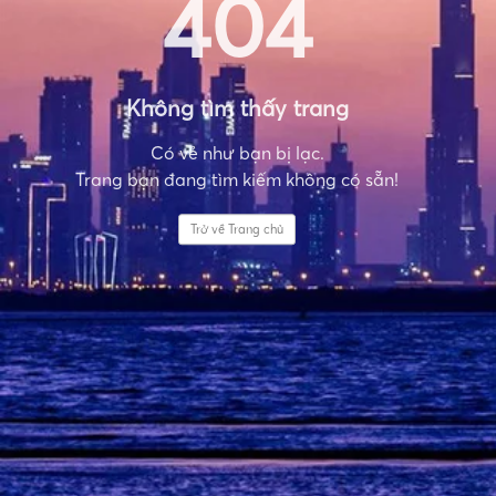
404
Không tìm thấy trang
Có vẻ như bạn bị lạc.
Trang bạn đang tìm kiếm không có sẵn!
Trở về Trang chủ