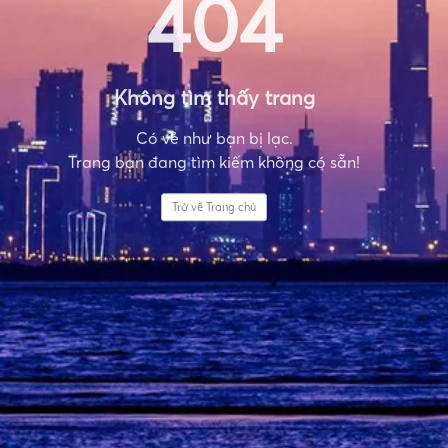
404
Không tìm thấy trang
Có vẻ như bạn bị lạc.
Trang bạn đang tìm kiếm không có sẵn!
Trở về Trang chủ