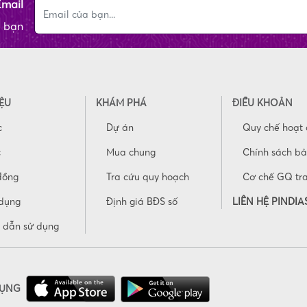
Email
a bạn
IỆU
KHÁM PHÁ
ĐIỀU KHOẢN
c
Dự án
Quy chế hoạt
c
Mua chung
Chính sách b
đồng
Tra cứu quy hoạch
Cơ chế GQ tr
dụng
Định giá BĐS số
LIÊN HỆ PINDIA
 dẫn sử dụng
DỤNG