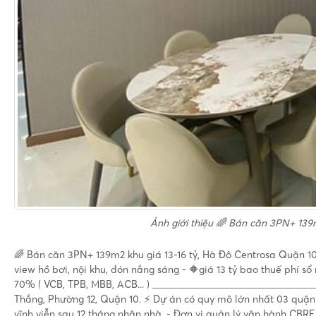
Ảnh giới thiệu
🌈 Bán căn 3PN+ 139m2
🌈 Bán căn 3PN+ 139m2 khu giá 13-16 tỷ, Hà Đô Centrosa Quận 10 
view hồ bơi, nội khu, đón nắng sáng - 🔶giá 13 tỷ bao thuế phí sổ 
70% ( VCB, TPB, MBB, ACB... ) _______________________________
Thắng, Phường 12, Quận 10. ⚡️ Dự án có quy mô lớn nhất 03 quận t
vĩnh viễn sau 12 tháng nhận nhà. - Đơn vị quản lý vận hành CBRE. 