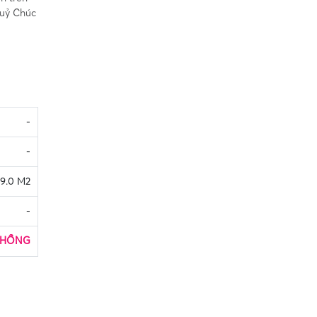
huỷ Chúc
-
-
39.0 M2
-
 HỒNG