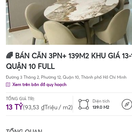
🌈 BÁN CĂN 3PN+ 139M2 KHU GIÁ 13
QUẬN 10 FULL
Đường 3 Tháng 2, Phường 12, Quận 10, Thành phố Hồ Chí Minh
Xem trên bản đồ quy hoạch
TỔNG GIÁ TRỊ:
Diện tích
13 TỶ
(
93,53 ₫Triệu
/ m2)
139.0 M2
TỔNG QUAN