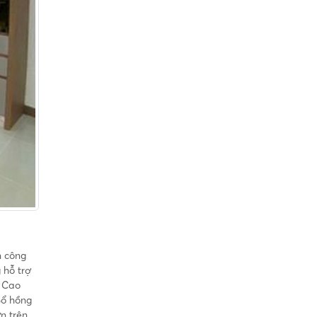
n công
 hỗ trợ
à Cao
Sổ hồng
ờn trên