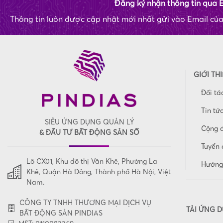
Đăng ký nhận thông tin qua 
Thông tin luôn được cập nhật mới nhất gửi vào Email củ
GIỚI TH
Đối tá
Tin tứ
SIÊU ỨNG DỤNG QUẢN LÝ
Cộng 
& ĐẦU TƯ BẤT ĐỘNG SẢN SỐ
Tuyển 
Lô CX01, Khu đô thị Văn Khê, Phường La
Hướng
Khê, Quận Hà Đông, Thành phố Hà Nội, Việt
Nam.
CÔNG TY TNHH THƯƠNG MẠI DỊCH VỤ
TẢI ỨNG 
BẤT ĐỘNG SẢN PINDIAS