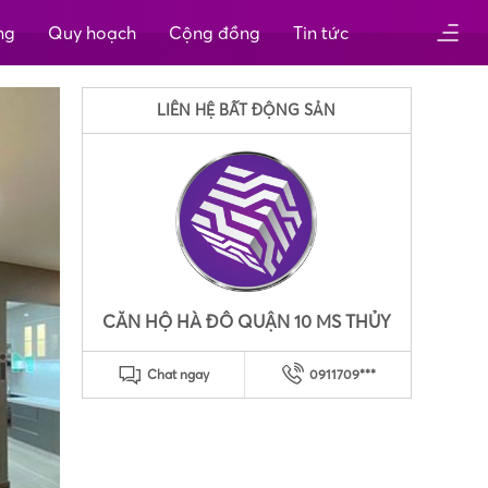
ng
Quy hoạch
Cộng đồng
Tin tức
LIÊN HỆ BẤT ĐỘNG SẢN
CĂN HỘ HÀ ĐÔ QUẬN 10 MS THỦY
Chat ngay
0911709***