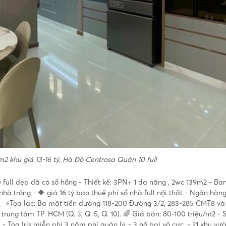
 khu giá 13-16 tỷ, Hà Đô Centrosa Quận 10 full
full đẹp đã có sổ hồng - Thiết kế: 3PN+ 1 đa năng , 2wc 139m2 - Ba
nhà trống - 🔶 giá 16 tỷ bao thuế phí sổ nhà full nội thất - Ngân hàng
___ ⚡Tọa lạc: Ba mặt tiền đường 118-200 Đường 3/2, 283-285 CMT8 v
rung tâm TP. HCM (Q. 3, Q. 5, Q. 10). 🌈 Giá bán: 80-100 triệu/m2 - 
- Tòa Iris miễn phí 3 năm phí quản lý. - 3 hồ bơi vô cực. - 21 khu vư