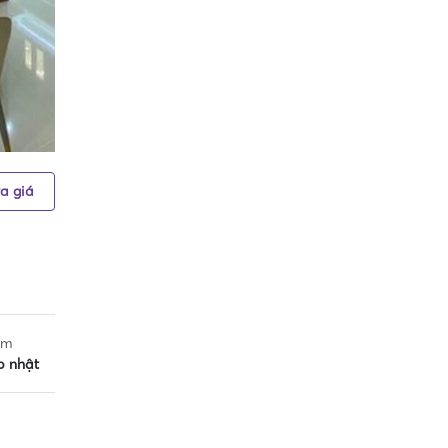
a giá
ắm
p nhật