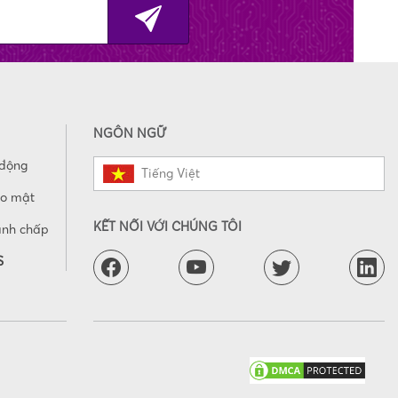
NGÔN NGỮ
 động
Tiếng Việt
ảo mật
KẾT NỐI VỚI CHÚNG TÔI
anh chấp
S