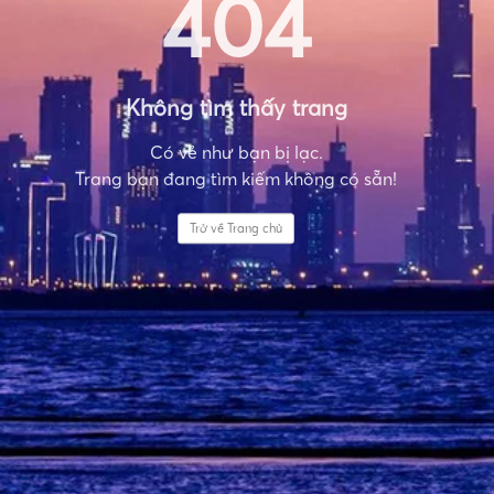
404
Không tìm thấy trang
Có vẻ như bạn bị lạc.
Trang bạn đang tìm kiếm không có sẵn!
Trở về Trang chủ