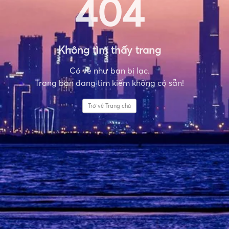
404
Không tìm thấy trang
Có vẻ như bạn bị lạc.
Trang bạn đang tìm kiếm không có sẵn!
Trở về Trang chủ