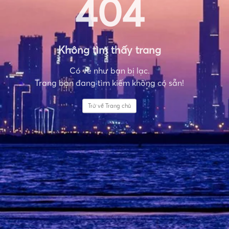
404
Không tìm thấy trang
Có vẻ như bạn bị lạc.
Trang bạn đang tìm kiếm không có sẵn!
Trở về Trang chủ