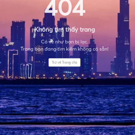
404
Không tìm thấy trang
Có vẻ như bạn bị lạc.
Trang bạn đang tìm kiếm không có sẵn!
Trở về Trang chủ